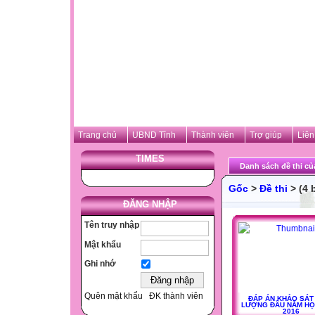
Trang chủ
UBND Tỉnh
Thành viên
Trợ giúp
Liên
TIMES
Danh sách đề thi của
Gốc
>
Đề thi
> (4 
ĐĂNG NHẬP
Tên truy nhập
Mật khẩu
Ghi nhớ
Quên mật khẩu
ĐK thành viên
ĐÁP ÁN KHẢO SÁT
LƯỢNG ĐẦU NĂM HỌC
2016