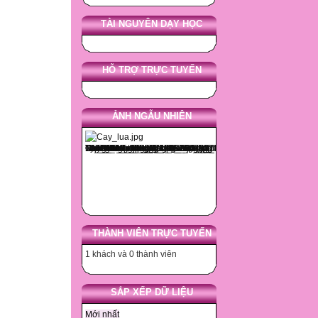
TÀI NGUYÊN DẠY HỌC
HỖ TRỢ TRỰC TUYẾN
ẢNH NGẪU NHIÊN
THÀNH VIÊN TRỰC TUYẾN
1 khách và 0 thành viên
SẮP XẾP DỮ LIỆU
Mới nhất