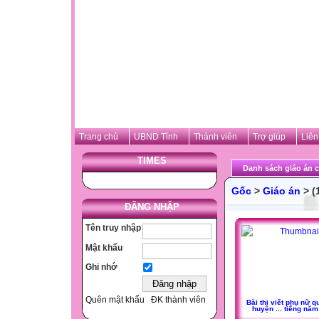
Trang chủ
UBND Tỉnh
Thành viên
Trợ giúp
Liên
TIMES
Danh sách giáo án c
Gốc
>
Giáo án
> (
ĐĂNG NHẬP
Tên truy nhập
Mật khẩu
Ghi nhớ
Quên mật khẩu
ĐK thành viên
Bài thi viết phụ nữ q
huyện ... tiếng nă