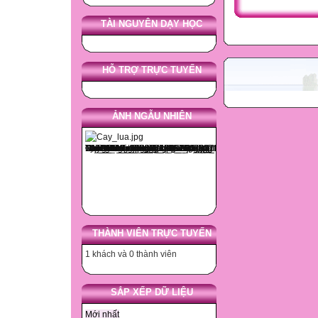
TÀI NGUYÊN DẠY HỌC
HỖ TRỢ TRỰC TUYẾN
ẢNH NGẪU NHIÊN
THÀNH VIÊN TRỰC TUYẾN
1 khách và 0 thành viên
SẮP XẾP DỮ LIỆU
Mới nhất