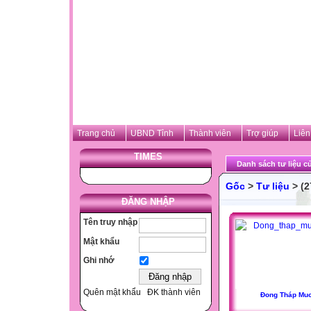
Trang chủ
UBND Tỉnh
Thành viên
Trợ giúp
Liên
TIMES
Danh sách tư liệu củ
Gốc
>
Tư liệu
> (2
ĐĂNG NHẬP
Tên truy nhập
Mật khẩu
Ghi nhớ
Quên mật khẩu
ĐK thành viên
Đong Tháp Muo