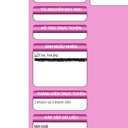
TÀI NGUYÊN DẠY HỌC
HỖ TRỢ TRỰC TUYẾN
ẢNH NGẪU NHIÊN
THÀNH VIÊN TRỰC TUYẾN
1 khách và 0 thành viên
SẮP XẾP DỮ LIỆU
Mới nhất