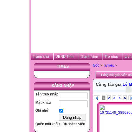
Trang chủ
UBND Tỉnh
Thành viên
Trợ giúp
Liên
Gốc
>
Tư liệu
>
TIMES
Tiếng hát giáo viên n
Cùng tác giả
Lê Mi
ĐĂNG NHẬP
Tên truy nhập
1
2
3
4
5
Mật khẩu
Ghi nhớ
Quên mật khẩu
ĐK thành viên