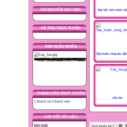
TÀI NGUYÊN DẠY HỌC
Đại hội viên chức n
HỖ TRỢ TRỰC TUYẾN
ẢNH NGẪU NHIÊN
Tập huấn công tác đội
THÀNH VIÊN TRỰC TUYẾN
cấy lúa
1 khách và 0 thành viên
SẮP XẾP DỮ LIỆU
Mới nhất
Kích thước font