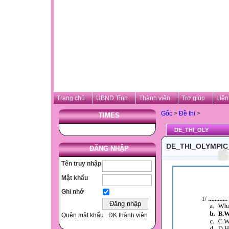
Trang chủ
UBND Tỉnh
Thành viên
Trợ giúp
Liên
Gốc
>
Đề thi
>
TIMES
DE_THI_OLY
DE_THI_OLYMPIC
ĐĂNG NHẬP
Tên truy nhập
Mật khẩu
Ghi nhớ
Quên mật khẩu
ĐK thành viên