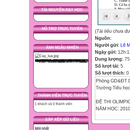
TÀI NGUYÊN DẠY HỌC
HỖ TRỢ TRỰC TUYẾN
(
Tài liệu chưa đ
Nguồn:
Người gửi:
Lê Mi
ẢNH NGẪU NHIÊN
Ngày gửi:
12h:1
Dung lượng:
75
Số lượt tải:
5
Số lượt thích:
0
Phòng GD&ĐT D
Trường Tiểu 
THÀNH VIÊN TRỰC TUYẾN
ĐỀ THI OLIMPI
1 khách và 0 thành viên
NĂM HỌC: 2010
SẮP XẾP DỮ LIỆU
1/ ............ is th
Mới nhất
What