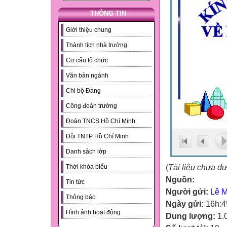
THÔNG TIN
Giới thiệu chung
Thành tích nhà trường
Cơ cấu tổ chức
Văn bản ngành
Chi bộ Đảng
Công đoàn trường
Đoàn TNCS Hồ Chí Minh
Đội TNTP Hồ Chí Minh
Danh sách lớp
(
Tài liệu chưa đ
Thời khóa biểu
Nguồn:
Tin tức
Người gửi:
Lê Mi
Thông báo
Ngày gửi:
16h:4
Hình ảnh hoạt động
Dung lượng:
1.