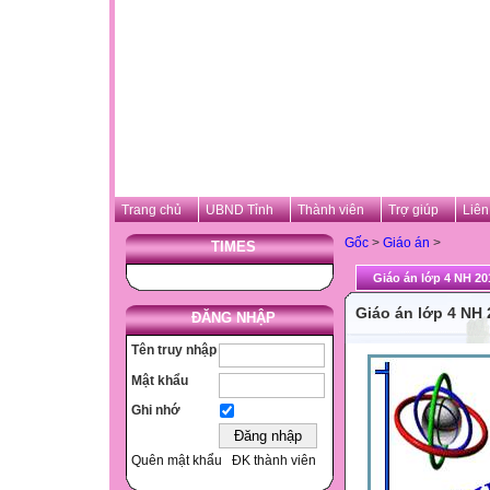
Trang chủ
UBND Tỉnh
Thành viên
Trợ giúp
Liên
Gốc
>
Giáo án
>
TIMES
Giáo án lớp 4 NH 20
Giáo án lớp 4 NH 
ĐĂNG NHẬP
Tên truy nhập
Mật khẩu
Ghi nhớ
Quên mật khẩu
ĐK thành viên