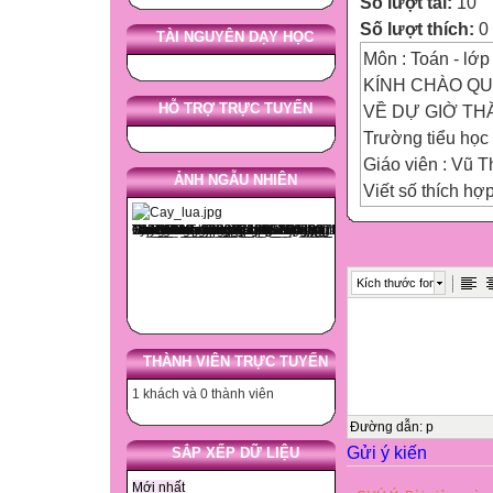
Số lượt tải:
10
Số lượt thích:
0
TÀI NGUYÊN DẠY HỌC
Môn : Toán - lớp
KÍNH CHÀO QU
HỖ TRỢ TRỰC TUYẾN
VỀ DỰ GIỜ TH
Trường tiểu học
Giáo viên : Vũ 
ẢNH NGẪU NHIÊN
Viết số thích h
KIỂM TRA BÀI 
…
…
Kích thước font
…
43dm2
6dm2
THÀNH VIÊN TRỰC TUYẾN
1200cm2
1 khách và 0 thành viên
124dm2
cm2
Đường dẫn
:
p
Gửi ý kiến
dm2
SẮP XẾP DỮ LIỆU
=
Mới nhất