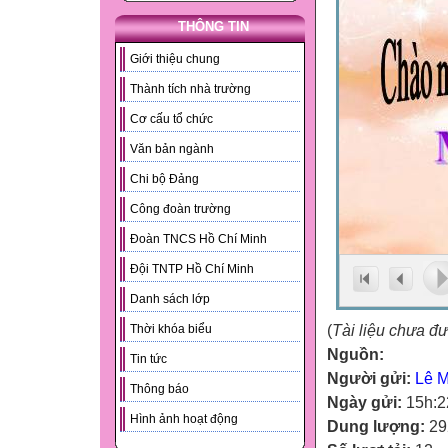
THÔNG TIN
Giới thiệu chung
Thành tích nhà trường
Cơ cấu tổ chức
Văn bản ngành
Chi bộ Đảng
Công đoàn trường
Đoàn TNCS Hồ Chí Minh
Đội TNTP Hồ Chí Minh
Danh sách lớp
(
Tài liệu chưa đ
Thời khóa biểu
Nguồn:
Tin tức
Người gửi:
Lê Mi
Thông báo
Ngày gửi:
15h:2
Hình ảnh hoạt động
Dung lượng:
29