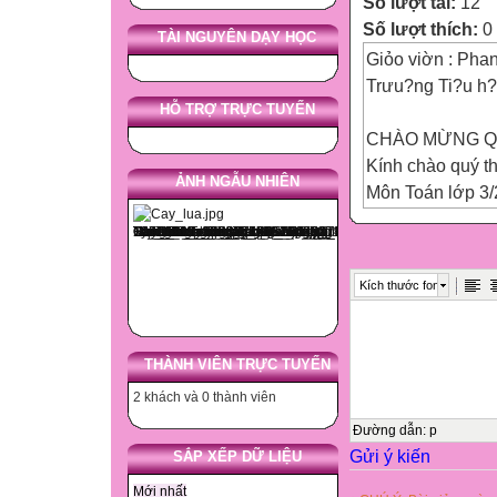
Số lượt tải:
12
Số lượt thích:
0
TÀI NGUYÊN DẠY HỌC
Giỏo viờn : Ph
Trưu?ng Ti?u h
HỖ TRỢ TRỰC TUYẾN
CHÀO MỪNG QU
Kính chào quý th
ẢNH NGẪU NHIÊN
Môn Toán lớp 3/
MÔN : TOÁN
Trường Tiểu họ
Chào mừng các t
Kích thước font
GV:Phan Thị Q
Đặt tính rồi tính:
78 : 6 42 : 5
THÀNH VIÊN TRỰC TUYẾN
Kiểm tra bài cũ
2 khách và 0 thành viên
Toán
CHIA SỐ CÓ B
Đường dẫn
:
p
Gửi ý kiến
Ví dụ:
SẮP XẾP DỮ LIỆU
6 chia 3 du?c 2, 
Mới nhất