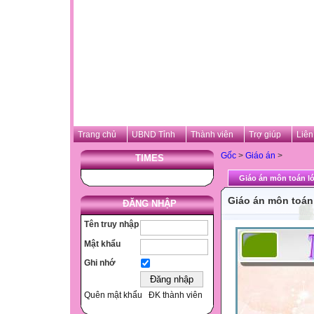
Trang chủ
UBND Tỉnh
Thành viên
Trợ giúp
Liên
Gốc
>
Giáo án
>
TIMES
Giáo án môn toán lớ
Giáo án môn toán 
ĐĂNG NHẬP
Tên truy nhập
Mật khẩu
Ghi nhớ
Quên mật khẩu
ĐK thành viên