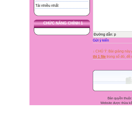
Tải nhiều nhất
CHỨC NĂNG CHÍNH 1
Đường dẫn
:
p
Gửi ý kiến
↓ CHÚ Ý: Bài giảng này
thị 1 file
trong số đó, đ
Bản quyền thuộc
Website được thừa k