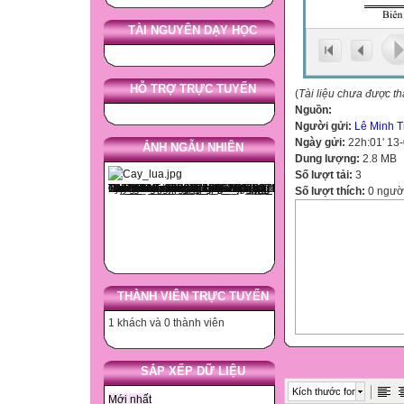
TÀI NGUYÊN DẠY HỌC
HỖ TRỢ TRỰC TUYẾN
(
Tài liệu chưa được t
Nguồn:
Người gửi:
Lê Minh Tr
Ngày gửi:
22h:01' 13
ẢNH NGẪU NHIÊN
Dung lượng:
2.8 MB
Số lượt tải:
3
Số lượt thích:
0 ngườ
THÀNH VIÊN TRỰC TUYẾN
1 khách và 0 thành viên
SẮP XẾP DỮ LIỆU
Kích thước font
Mới nhất