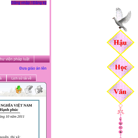
Đăng nhập / Đăng ký
hư viện pháp luật
Đưa giáo án lên
ả
Lịch sử tải về