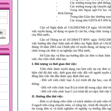
viên
h