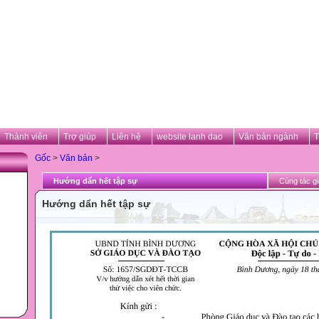
Thành viên
Trợ giúp
Liên hệ
website lanh dao
Văn bản ngành
T
Gốc
>
Văn bản
>
Hướng dẩn hết tập sự
Cùng tác gi
Hướng dẩn hết tập sự