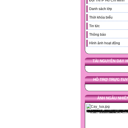
Đội TNTP Hồ Chí Minh
Danh sách lớp
Thời khóa biểu
Tin tức
Thông báo
Hình ảnh hoạt động
TÀI NGUYÊN DẠY 
HỖ TRỢ TRỰC TU
ẢNH NGẪU NHIÊ