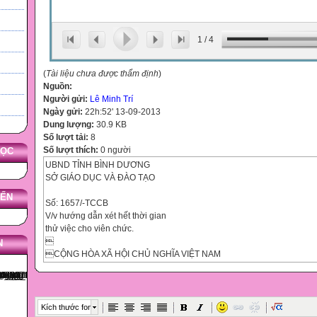
1
/
4
(
Tài liệu chưa được thẩm định
)
Nguồn:
Người gửi:
Lê Minh Trí
Ngày gửi:
22h:52' 13-09-2013
Dung lượng:
30.9 KB
Số lượt tải:
8
Số lượt thích:
0 người
HỌC
UBND TỈNH BÌNH DƯƠNG
SỞ GIÁO DỤC VÀ ĐÀO TẠO
YẾN
Số: 1657/-TCCB
V/v hướng dẫn xét hết thời gian
thử việc cho viên chức.

N
CỘNG HÒA XÃ HỘI CHỦ NGHĨA VIỆT NAM
Độc lập - Tự do - Hạnh phúc
Bình Dương, ngày 18 tháng 10 năm 2011

Kích thước font