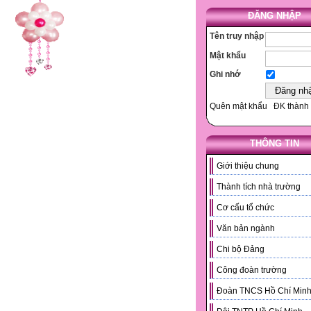
ĐĂNG NHẬP
Tên truy nhập
Mật khẩu
Ghi nhớ
Quên mật khẩu
ĐK thành 
THÔNG TIN
Giới thiệu chung
Thành tích nhà trường
Cơ cấu tổ chức
Văn bản ngành
Chi bộ Đảng
Công đoàn trường
Đoàn TNCS Hồ Chí Min