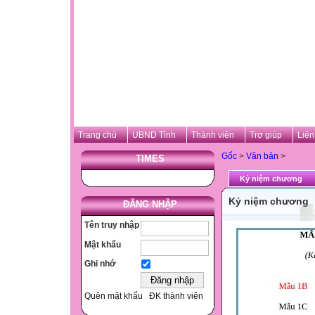
Trang chủ
UBND Tỉnh
Thành viên
Trợ giúp
Liên
Gốc
>
Văn bản
>
TIMES
Kỷ niệm chương
Kỷ niệm chương
ĐĂNG NHẬP
Tên truy nhập
Mật khẩu
Ghi nhớ
Quên mật khẩu
ĐK thành viên