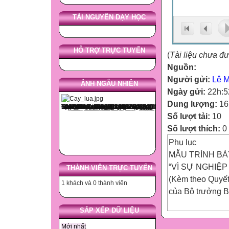
TÀI NGUYÊN DẠY HỌC
HỖ TRỢ TRỰC TUYẾN
(
Tài liệu chưa đ
Nguồn:
Người gửi:
Lê Mi
ẢNH NGẪU NHIÊN
Ngày gửi:
22h:5
Dung lượng:
16
Số lượt tải:
10
Số lượt thích:
0
Phụ lục
MẪU TRÌNH BÀ
“VÌ SỰ NGHIỆP
THÀNH VIÊN TRỰC TUYẾN
(Kèm theo Quyế
1 khách và 0 thành viên
của Bộ trưởng B
SẮP XẾP DỮ LIỆU
Mẫu 1B Công văn
Mới nhất
và Đào tạo, trườ