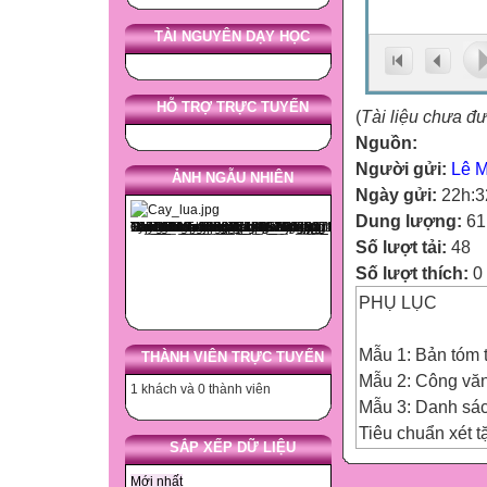
TÀI NGUYÊN DẠY HỌC
HỖ TRỢ TRỰC TUYẾN
(
Tài liệu chưa đ
Nguồn:
Người gửi:
Lê Mi
ẢNH NGẪU NHIÊN
Ngày gửi:
22h:3
Dung lượng:
61
Số lượt tải:
48
Số lượt thích:
0
PHỤ LỤC
Mẫu 1: Bản tóm t
THÀNH VIÊN TRỰC TUYẾN
Mẫu 2: Công văn
1 khách và 0 thành viên
Mẫu 3: Danh sác
Tiêu chuẩn xét t
SẮP XẾP DỮ LIỆU
-Cán bộ, giáo vi
Mới nhất
-Số năm công tá