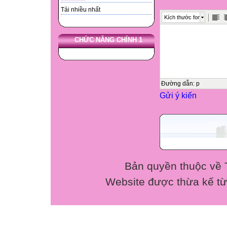
Tải nhiều nhất
+ Nam đủ 34 năm
Kích thước font
+ Nữ đủ 29 năm 
CHỨC NĂNG CHÍNH 1
Đường dẫn
:
p
Gửi ý kiến
Bản quyền thuộc về 
Website được thừa kế t