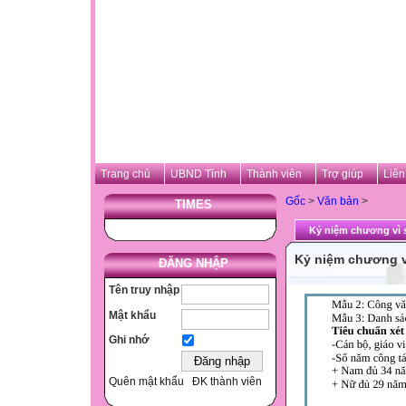
Trang chủ
UBND Tỉnh
Thành viên
Trợ giúp
Liên
Gốc
>
Văn bản
>
TIMES
Kỷ niệm chương vì 
Kỷ niệm chương v
ĐĂNG NHẬP
Tên truy nhập
Mật khẩu
Ghi nhớ
Quên mật khẩu
ĐK thành viên