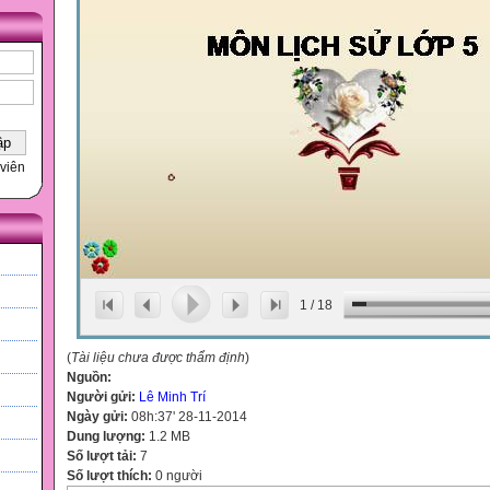
viên
1
/
18
(
Tài liệu chưa được thẩm định
)
Nguồn:
Người gửi:
Lê Minh Trí
Ngày gửi:
08h:37' 28-11-2014
Dung lượng:
1.2 MB
Số lượt tải:
7
h
Số lượt thích:
0 người