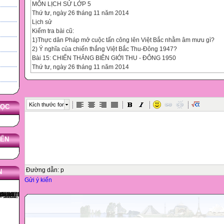
MÔN LỊCH SỬ LỚP 5
Thứ tư, ngày 26 tháng 11 năm 2014
Lịch sử
Kiểm tra bài cũ:
1)Thực dân Pháp mở cuộc tấn công lên Việt Bắc nhằm âm mưu gì?
2) Ý nghĩa của chiến thắng Việt Bắc Thu-Đông 1947?
Bài 15: CHIẾN THẮNG BIÊN GIỚI THU - ĐÔNG 1950
Thứ tư, ngày 26 tháng 11 năm 2014
Lịch sử
Lịch sử
Chiến thắng Biên giới Thu - Đông 1950
Hoạt động 1: Quan sát lược đồ, đọc sách giáo khoa tìm hiểu:
Kích thước font
HỌC
+ Âm mưu của địch?
+ Mục đích của ta?
I)Nguyên nhân ta mở chiến dịch
-Nguyên nhân ta mở chiến dịch Biên giới Thu-Đông 1950?
YẾN
Thứ tư, ngày tháng 11 năm 2014
Bài 15: CHIẾN THẮNG BIÊN GIỚI THU - ĐÔNG 1950
Lịch sử
Đường dẫn
:
p
N
Chiến thắng Biên giới Thu - Đông 1950
Gửi ý kiến
Đọc sách giáo khoa, quan sát lược đồ hình 5 .
1)Hãy trình bày diễn biến của chiến dịch Biên giới Thu-Đông 1950?
2)Hãy trình bày kết quả của chiến dịch Biên giới Thu-Đông 1950?
II) Diễn biến, kết quả của chiến dịch
Thứ tư, ngày tháng 11 năm 2014