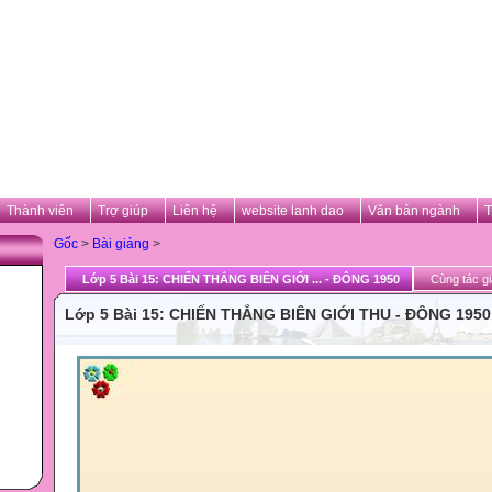
Thành viên
Trợ giúp
Liên hệ
website lanh dao
Văn bản ngành
T
Gốc
>
Bài giảng
>
Lớp 5 Bài 15: CHIẾN THẮNG BIÊN GIỚI ... - ĐÔNG 1950
Cùng tác gi
Lớp 5 Bài 15: CHIẾN THẮNG BIÊN GIỚI THU - ĐÔNG 1950