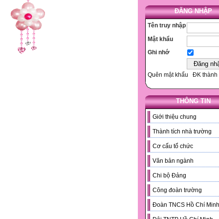
ĐĂNG NHẬP
Tên truy nhập
Mật khẩu
Ghi nhớ
Quên mật khẩu
ĐK thành 
THÔNG TIN
Giới thiệu chung
Thành tích nhà trường
Cơ cấu tổ chức
Văn bản ngành
Chi bộ Đảng
Công đoàn trường
Đoàn TNCS Hồ Chí Min