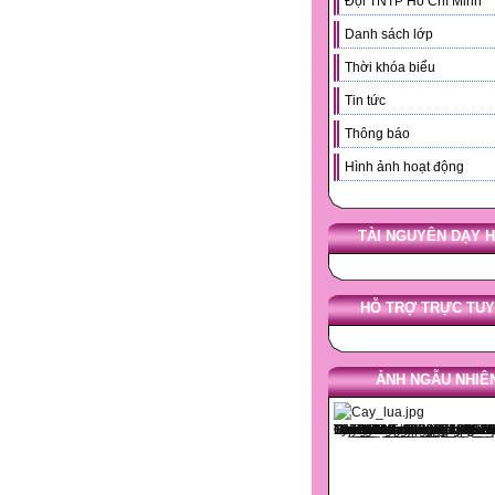
Đội TNTP Hồ Chí Minh
Danh sách lớp
Thời khóa biểu
Tin tức
Thông báo
Hình ảnh hoạt động
TÀI NGUYÊN DẠY 
HỖ TRỢ TRỰC TU
ẢNH NGẪU NHIÊ