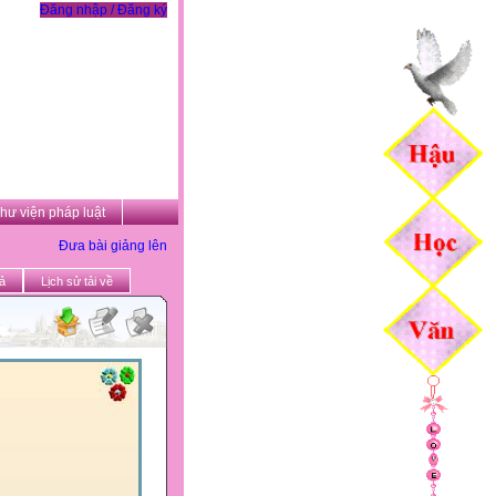
Đăng nhập / Đăng ký
hư viện pháp luật
Đưa bài giảng lên
ả
Lịch sử tải về