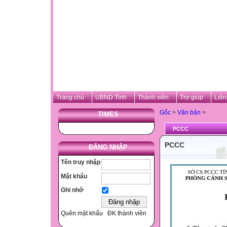
Trang chủ
UBND Tỉnh
Thành viên
Trợ giúp
Liên
Gốc
>
Văn bản
>
TIMES
PCCC
PCCC
ĐĂNG NHẬP
Tên truy nhập
Mật khẩu
Ghi nhớ
Quên mật khẩu
ĐK thành viên