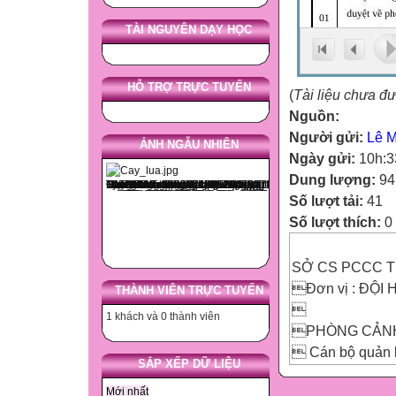
TÀI NGUYÊN DẠY HỌC
HỖ TRỢ TRỰC TUYẾN
(
Tài liệu chưa đ
Nguồn:
Người gửi:
Lê Mi
ẢNH NGẪU NHIÊN
Ngày gửi:
10h:3
Dung lượng:
94
Số lượt tải:
41
Số lượt thích:
0
SỞ CS PCCC 
Đơn vị : ĐỘ
THÀNH VIÊN TRỰC TUYẾN

1 khách và 0 thành viên
PHÒNG CẢNH
 Cán bộ quản l
SẮP XẾP DỮ LIỆU
Ngày lập phiếu:
Mới nhất
