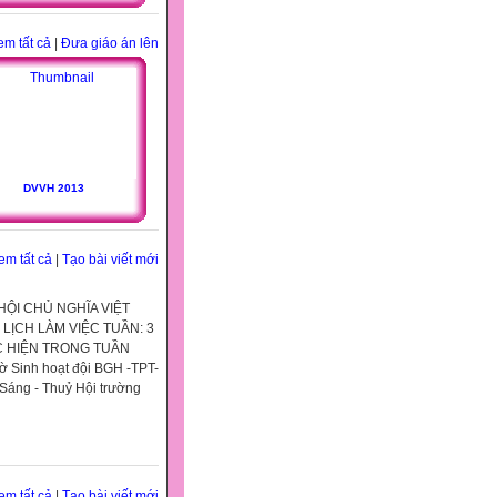
em tất cả
|
Đưa giáo án lên
DVVH 2013
em tất cả
|
Tạo bài viết mới
ỘI CHỦ NGHĨA VIỆT
 LỊCH LÀM VIỆC TUẦN: 3
ỰC HIỆN TRONG TUẦN
Sinh hoạt đội BGH -TPT-
Sáng - Thuỷ Hội trường
em tất cả
|
Tạo bài viết mới