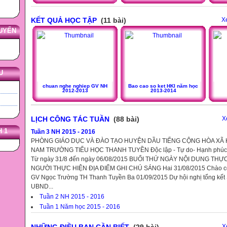
KẾT QUẢ HỌC TẬP
(11 bài)
X
UYẾN
U
chuan nghe nghiep GV NH
Bao cao so ket HKI năm học
2012-2013
2013-2014
LỊCH CÔNG TÁC TUẦN
(88 bài)
X
 1
Tuần 3 NH 2015 - 2016
PHÒNG GIÁO DỤC VÀ ĐÀO TẠO HUYỆN DẦU TIẾNG CỘNG HÒA XÃ H
NAM TRƯỜNG TIỂU HỌC THANH TUYỀN Độc lập - Tự do- Hạnh phúc
Từ ngày 31/8 đến ngày 06/08/2015 BUỔI THỨ NGÀY NỘI DUNG TH
NGƯỜI THỰC HIỆN ĐỊA ĐIỂM GHI CHÚ SÁNG Hai 31/08/2015 Chào cờ 
GV Ngọc Trường TH Thanh Tuyền Ba 01/09/2015 Dự hội nghị tổng kết 
UBND...
Tuần 2 NH 2015 - 2016
Tuần 1 Năm học 2015 - 2016
NHỮNG ĐIỀU BẠN CẦN BIẾT
(29 bài)
X