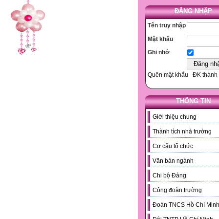
ĐĂNG NHẬP
Tên truy nhập
Mật khẩu
Ghi nhớ
Quên mật khẩu
ĐK thành 
THÔNG TIN
Giới thiệu chung
Thành tích nhà trường
Cơ cấu tổ chức
Văn bản ngành
Chi bộ Đảng
Công đoàn trường
Đoàn TNCS Hồ Chí Min