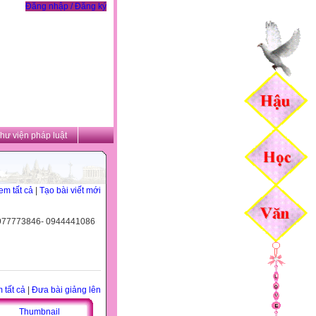
Đăng nhập / Đăng ký
hư viện pháp luật
em tất cả
|
Tạo bài viết mới
 0977773846- 0944441086
 tất cả
|
Đưa bài giảng lên