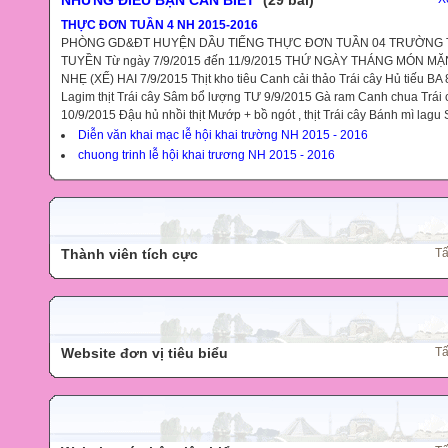
THỰC ĐƠN TUẦN 4 NH 2015-2016
PHÒNG GD&ĐT HUYỆN DẦU TIẾNG THỰC ĐƠN TUẦN 04 TRƯỜNG 
TUYỀN Từ ngày 7/9/2015 đến 11/9/2015 THỨ NGÀY THÁNG MÓN M
NHẸ (XẾ) HAI 7/9/2015 Thịt kho tiêu Canh cải thảo Trái cây Hủ tiếu BA 
Lagim thịt Trái cây Sâm bổ lượng TƯ 9/9/2015 Gà ram Canh chua Trái
10/9/2015 Đậu hủ nhồi thịt Mướp + bồ ngót , thịt Trái cây Bánh mì lagu 
Diễn văn khai mạc lễ hội khai trường NH 2015 - 2016
chuong trinh lễ hội khai trương NH 2015 - 2016
Thành viên tích cực
Tấ
Website đơn vị tiêu biểu
Tấ