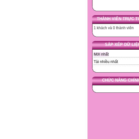
THÀNH VIÊN TRỰC T
1 khách và 0 thành viên
SẮP XẾP DỮ LIỆ
Mới nhất
Tải nhiều nhất
CHỨC NĂNG CHÍNH