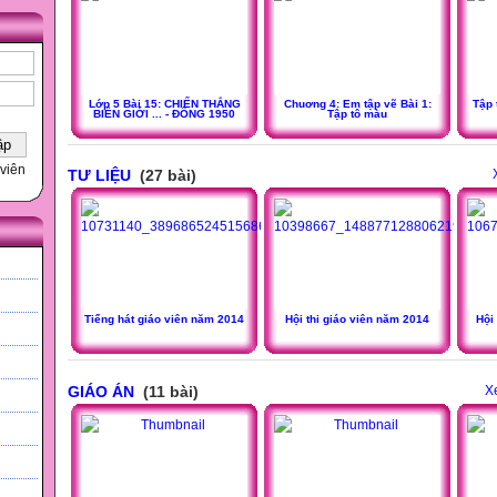
Lớp 5 Bài 15: CHIẾN THẮNG
Chuơng 4: Em tập vẽ Bài 1:
Tập 
BIÊN GIỚI ... - ĐÔNG 1950
Tập tô màu
viên
TƯ LIỆU
(27 bài)
Tiếng hát giáo viên năm 2014
Hội thi giáo viên năm 2014
Hội
GIÁO ÁN
(11 bài)
X
h