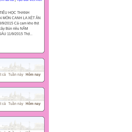
TIỂU HỌC THANH
ẶN MÓN CANH LA XÉT ĂN
8/9/2015 Cá cam kho thịt
 cây Bún riêu NĂM
SÁU 11/9/2015 Thịt...
t cả
Tuần này
Hôm nay
t cả
Tuần này
Hôm nay