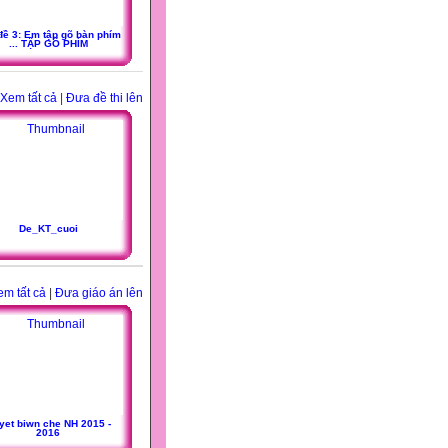
đề 3: Em tập gõ bàn phím
... TẬP GÕ PHÍM
Xem tất cả
|
Đưa đề thi lên
De_KT_cuoi
em tất cả
|
Đưa giáo án lên
yet biwn che NH 2015 -
2016