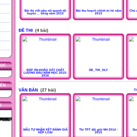
Bài thi viết phụ nữ quanh tôi
Bài thu hoạch chính trị hè năm
Chủ 
huyện ... tiếng năm 2015
2015
ĐỀ THI
(4 bài)
HỌC
ĐÁP ÁN KHẢO SÁT CHẤT
DE_THI_OLY
LƯỢNG ĐẦU NĂM HỌC 2015-
2016
YẾN
VĂN BẢN
(27 bài)
X
N
MẪU TỰ NHẬN XÉT ĐÁNH GIÁ
Thi TPT đội giỏi NH 2014 -
Du
XẾP LOẠI
2015