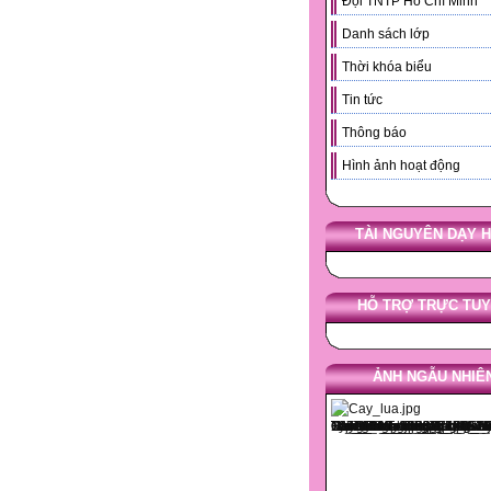
Đội TNTP Hồ Chí Minh
Danh sách lớp
Thời khóa biểu
Tin tức
Thông báo
Hình ảnh hoạt động
TÀI NGUYÊN DẠY 
HỖ TRỢ TRỰC TU
ẢNH NGẪU NHIÊ