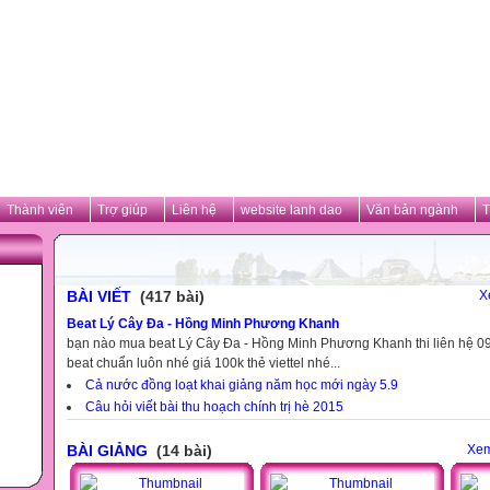
Thành viên
Trợ giúp
Liên hệ
website lanh dao
Văn bản ngành
T
BÀI VIẾT
(417 bài)
X
Beat Lý Cây Đa - Hồng Minh Phương Khanh
bạn nào mua beat Lý Cây Đa - Hồng Minh Phương Khanh thi liên hệ
beat chuẩn luôn nhé giá 100k thẻ viettel nhé...
Cả nước đồng loạt khai giảng năm học mới ngày 5.9
Câu hỏi viết bài thu hoạch chính trị hè 2015
BÀI GIẢNG
(14 bài)
Xem